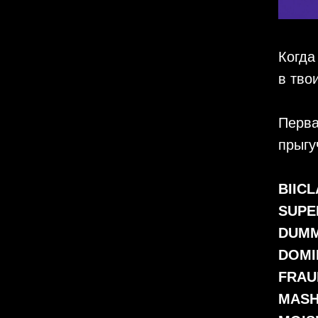
Когда
в тво
Перва
прыгу
BIICL
SUPE
DUM
DOMI
FRAU
MAS