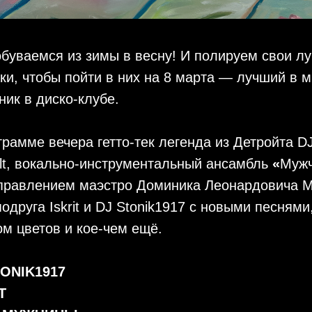
буваемся из зимы в весну! И полируем свои л
ки, чтобы пойти в них на 8 марта — лучший в 
ник в диско-клубе.
грамме вечера гетто-тек легенда из Детройта D
lt, вокально-инструментальный ансамбль
«
Муж
правлением маэстро Доминика Леонардовича М
подруга Iskrit и DJ Stonik1917 с новыми песнями
ом цветов и кое-чем ещё.
TONIK1917
T