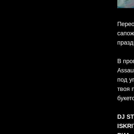
Перео
сапож
празд
В про
Assau
под у
твоя 
букет
DJ S
ISKRI