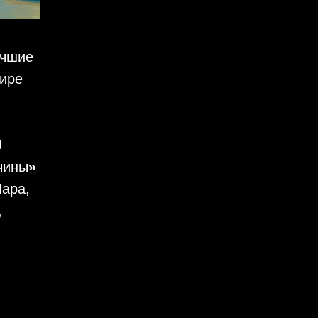
учшие
мире
J
чины
»
ара,
,