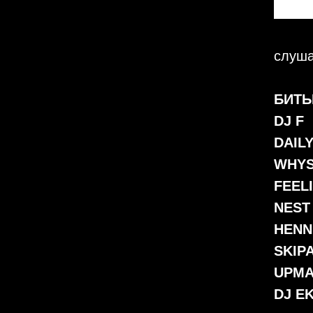
слуша
БИТ
DJ F
DAIL
WHY
FEEL
NES
HEN
SKIP
UPMA
DJ E