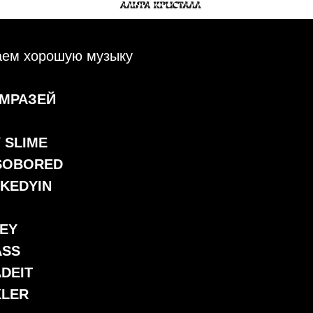
ем хорошую музыку
ЬМРАЗЕЙ
Y SLIME
SOBORED
IKEDYIN
T
NEY
ASS
DEIT
KLER