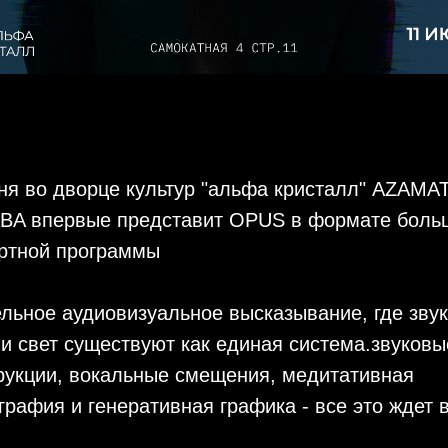
ня во дворце культур "альфа кристалл" AZAMA
A впервые представит OPUS в формате боль
ртной программы
ельное аудиовизуальное высказывание, где звук
 и свет существуют как единая система.звуковы
рукции, вокальные смещения, медитативная
графия и генеративная графика - все это ждет 