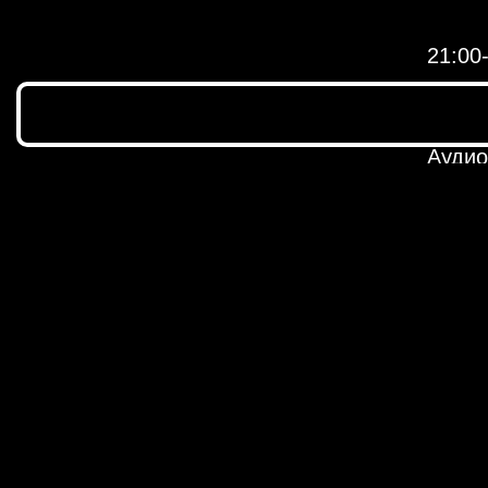
21:00
AZAM
ISENT
Аудио
наблю
Графи
образ
Они в
продо
OPUS 
Не чт
23:30 