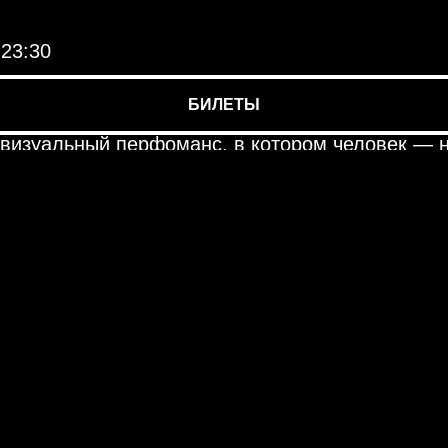
-23:30
AT AGRABA
БИЛЕТЫ
IE
визуальный перфоманс, в котором человек — 
датель. Он — источник.
ка не иллюстрирует звук. Звук не сопровождае
.
озникают одновременно — в realtime, как
лжение внутреннего процесса.
3 ждал пять лет.
обы быть показанным — а чтобы быть пережиты
- 01:00