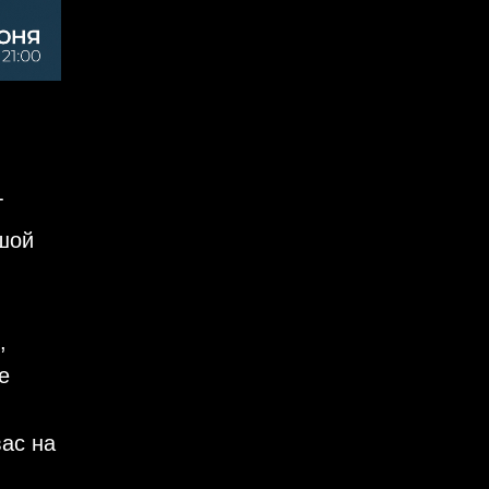
T
шой
,
е
вас на