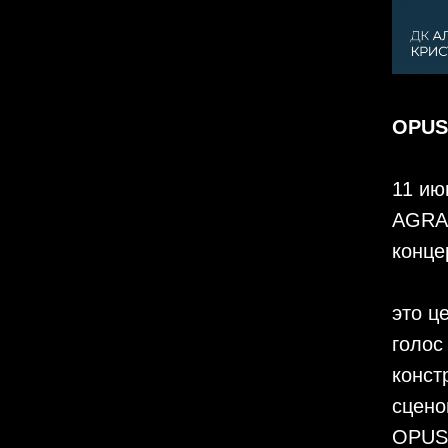
OPUS
11 ию
AGRAB
конце
это ц
голос
конст
сцено
OPUS